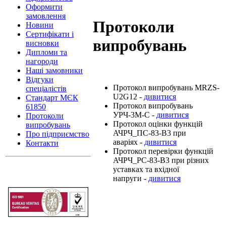
Оформити
замовлення
Протоколи
Новини
Cертифікати і
випробувань
висновки
Дипломи та
нагороди
Наші замовники
Відгуки
Протокол випробувань MRZS-
спеціалістів
U2G12 -
дивитися
Стандарт МЄК
Протокол випробувань
61850
УРЧ-3М-С -
дивитися
Протоколи
Протокол оцінки функцій
випробувань
АЧРЧ_ПС-83-В3 при
Про підприємство
аваріях -
дивитися
Контакти
Протокол перевірки функцій
АЧРЧ_РС-83-В3 при різних
уставках та вхідної
напруги -
дивитися